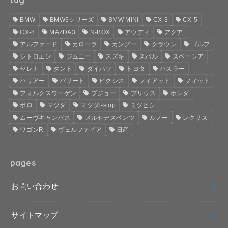
BMW
BMW3シリーズ
BMW MINI
CX-3
CX-5
CX-8
MAZDA3
N-BOX
アウディ
アクア
アルファード
カローラ
カングー
クラウン
ゴルフ
シトロエン
ジムニー
スズキ
スバル
スペーシア
セレナ
タント
ダイハツ
トヨタ
ハスラー
ハリアー
パサート
ピクシス
フィアット
フィット
フォルクスワーゲン
プジョー
プリウス
ホンダ
ポロ
マツダ
マツダi-stop
ミツビシ
ムーヴキャンバス
メルセデスベンツ
ルノー
レクサス
ワゴンR
ヴェルファイア
日産
pages
お問い合わせ
サイトマップ