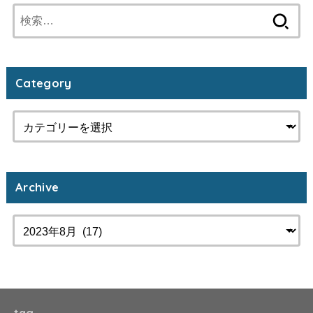
検
索:
Category
Archive
tag