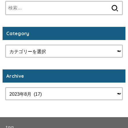
検
索:
Category
Archive
tag