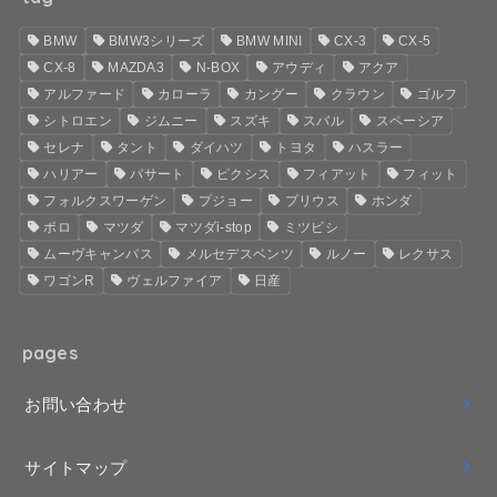
BMW
BMW3シリーズ
BMW MINI
CX-3
CX-5
CX-8
MAZDA3
N-BOX
アウディ
アクア
アルファード
カローラ
カングー
クラウン
ゴルフ
シトロエン
ジムニー
スズキ
スバル
スペーシア
セレナ
タント
ダイハツ
トヨタ
ハスラー
ハリアー
パサート
ピクシス
フィアット
フィット
フォルクスワーゲン
プジョー
プリウス
ホンダ
ポロ
マツダ
マツダi-stop
ミツビシ
ムーヴキャンバス
メルセデスベンツ
ルノー
レクサス
ワゴンR
ヴェルファイア
日産
pages
お問い合わせ
サイトマップ