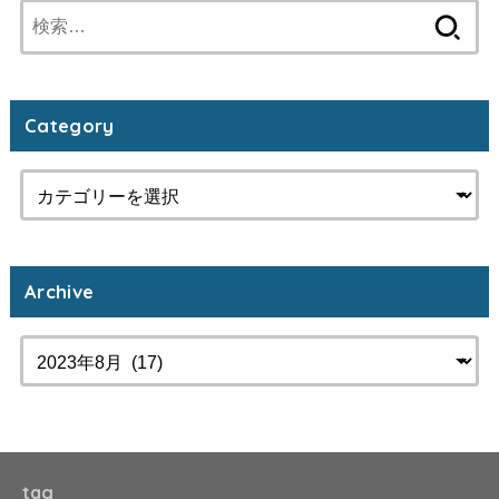
検
索:
Category
Archive
tag