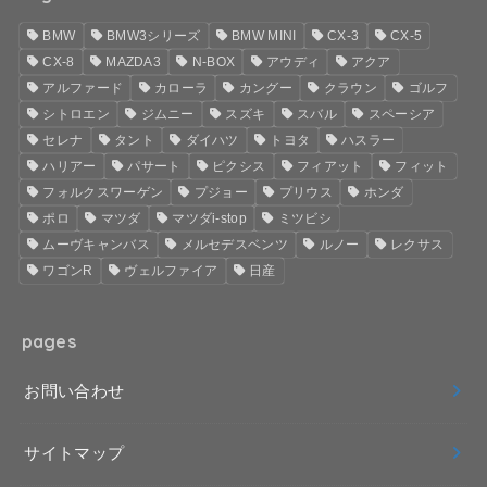
BMW
BMW3シリーズ
BMW MINI
CX-3
CX-5
CX-8
MAZDA3
N-BOX
アウディ
アクア
アルファード
カローラ
カングー
クラウン
ゴルフ
シトロエン
ジムニー
スズキ
スバル
スペーシア
セレナ
タント
ダイハツ
トヨタ
ハスラー
ハリアー
パサート
ピクシス
フィアット
フィット
フォルクスワーゲン
プジョー
プリウス
ホンダ
ポロ
マツダ
マツダi-stop
ミツビシ
ムーヴキャンバス
メルセデスベンツ
ルノー
レクサス
ワゴンR
ヴェルファイア
日産
pages
お問い合わせ
サイトマップ