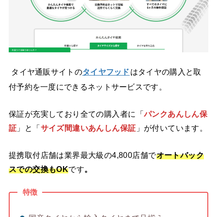
タイヤ通販サイトの
タイヤフッド
はタイヤの購入と取
付予約を一度にできるネットサービスです。
保証が充実
しており全ての購入者に「
パンクあんしん保
証
」と「
サイズ間違いあんしん保証
」が付いています。
提携取付店舗は業界最大級の4,800店舗で
オートバック
スでの交換もOK
です
。
特徴