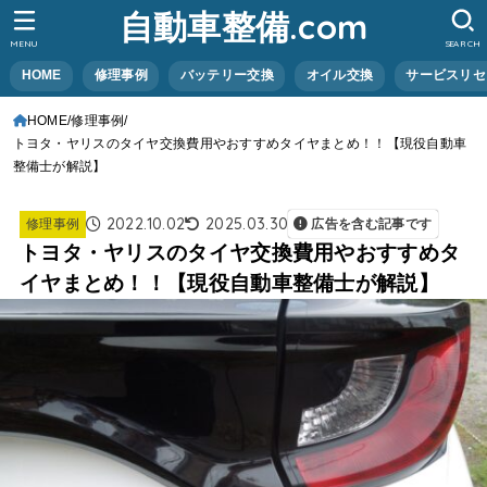
自動車整備.com
MENU
SEARCH
HOME
修理事例
バッテリー交換
オイル交換
サービスリセ
HOME
修理事例
トヨタ・ヤリスのタイヤ交換費用やおすすめタイヤまとめ！！【現役自動車
整備士が解説】
2022.10.02
2025.03.30
修理事例
広告を含む記事です
トヨタ・ヤリスのタイヤ交換費用やおすすめタ
イヤまとめ！！【現役自動車整備士が解説】