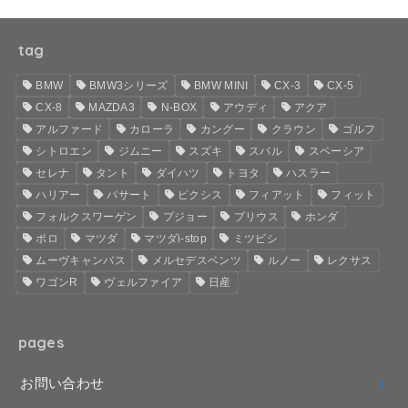
tag
BMW
BMW3シリーズ
BMW MINI
CX-3
CX-5
CX-8
MAZDA3
N-BOX
アウディ
アクア
アルファード
カローラ
カングー
クラウン
ゴルフ
シトロエン
ジムニー
スズキ
スバル
スペーシア
セレナ
タント
ダイハツ
トヨタ
ハスラー
ハリアー
パサート
ピクシス
フィアット
フィット
フォルクスワーゲン
プジョー
プリウス
ホンダ
ポロ
マツダ
マツダi-stop
ミツビシ
ムーヴキャンバス
メルセデスベンツ
ルノー
レクサス
ワゴンR
ヴェルファイア
日産
pages
お問い合わせ