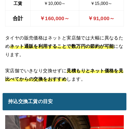
工賃
￥10,000～
￥15,000～
合計
￥160,000～
￥91,000～
タイヤの販売価格はネットと実店舗では大幅に異なるた
め
ネット通販を利用することで数万円の節約が可能
にな
ります。
実店舗でいきなり交換せずに
見積もりとネット価格を見
比べてからの交換をおすすめ
します。
持込交換工賃の目安