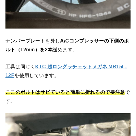
ナンバープレートを外し
A/Cコンプレッサーの下側のボ
ルト（12mm）を2本
緩めます。
工具は同じく
KTC 超ロングラチェットメガネ MR15L-
12F
を使用しています。
ここのボルトはサビていると簡単に折れるので要注意
で
す。