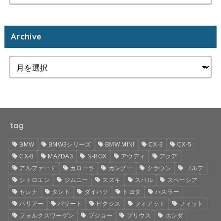
Archive
tag
BMW
BMW3シリーズ
BMW MINI
CX-3
CX-5
CX-8
MAZDA3
N-BOX
アウディ
アクア
アルファード
カローラ
カングー
クラウン
ゴルフ
シトロエン
ジムニー
スズキ
スバル
スペーシア
セレナ
タント
ダイハツ
トヨタ
ハスラー
ハリアー
パサート
ピクシス
フィアット
フィット
フォルクスワーゲン
プジョー
プリウス
ホンダ