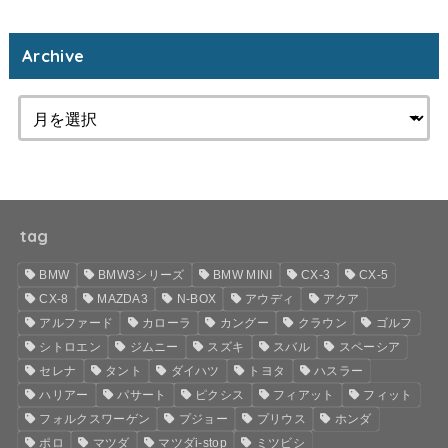
Archive
tag
BMW
BMW3シリーズ
BMW MINI
CX-3
CX-5
CX-8
MAZDA3
N-BOX
アウディ
アクア
アルファード
カローラ
カングー
クラウン
ゴルフ
シトロエン
ジムニー
スズキ
スバル
スペーシア
セレナ
タント
ダイハツ
トヨタ
ハスラー
ハリアー
パサート
ピクシス
フィアット
フィット
フォルクスワーゲン
プジョー
プリウス
ホンダ
ポロ
マツダ
マツダi-stop
ミツビシ