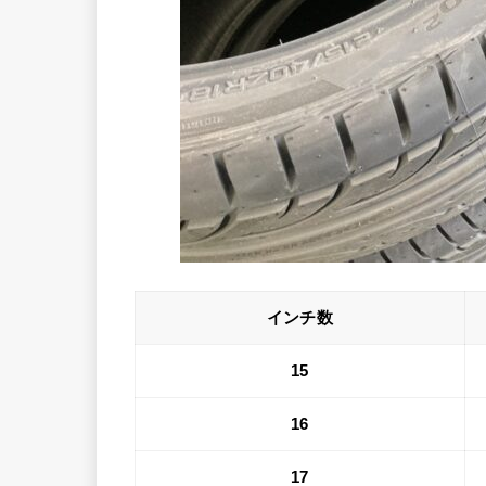
インチ数
15
16
17