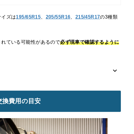
サイズは
195/65R15
、
205/55R16
、
215/45R17
の3種類
されている可能性があるので
必ず現車で確認するように
交換費用の目安