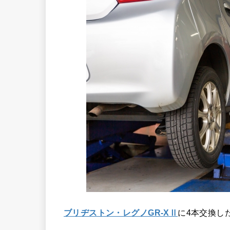
ブリヂストン・レグノGR-XⅡ
に4本交換し