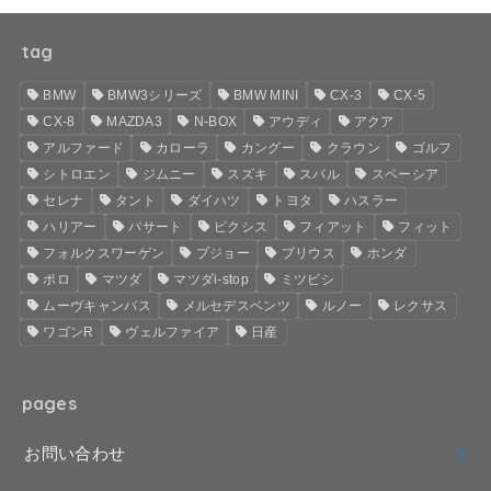
tag
BMW
BMW3シリーズ
BMW MINI
CX-3
CX-5
CX-8
MAZDA3
N-BOX
アウディ
アクア
アルファード
カローラ
カングー
クラウン
ゴルフ
シトロエン
ジムニー
スズキ
スバル
スペーシア
セレナ
タント
ダイハツ
トヨタ
ハスラー
ハリアー
パサート
ピクシス
フィアット
フィット
フォルクスワーゲン
プジョー
プリウス
ホンダ
ポロ
マツダ
マツダi-stop
ミツビシ
ムーヴキャンバス
メルセデスベンツ
ルノー
レクサス
ワゴンR
ヴェルファイア
日産
pages
お問い合わせ