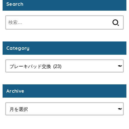
Search
検
索:
Category
Archive