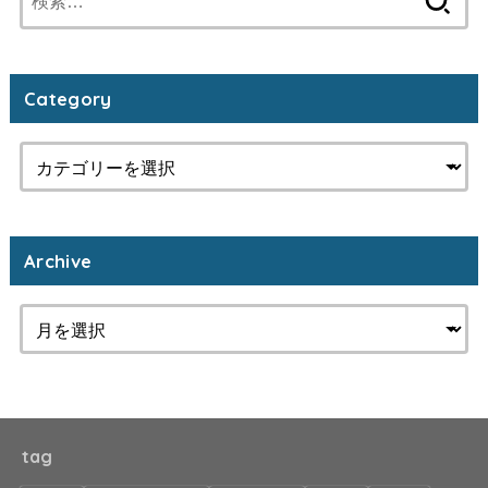
索:
Category
Archive
tag