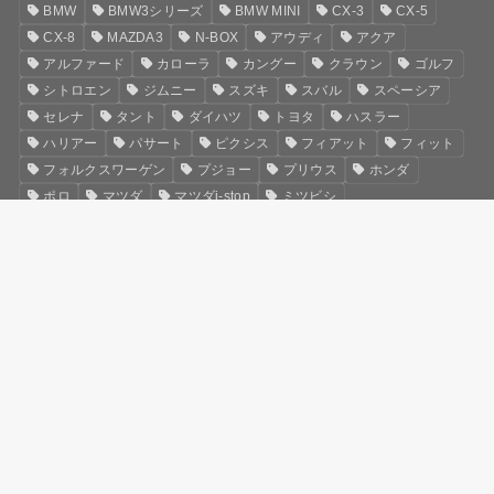
BMW
BMW3シリーズ
BMW MINI
CX-3
CX-5
CX-8
MAZDA3
N-BOX
アウディ
アクア
アルファード
カローラ
カングー
クラウン
ゴルフ
シトロエン
ジムニー
スズキ
スバル
スペーシア
セレナ
タント
ダイハツ
トヨタ
ハスラー
ハリアー
パサート
ピクシス
フィアット
フィット
フォルクスワーゲン
プジョー
プリウス
ホンダ
ポロ
マツダ
マツダi-stop
ミツビシ
ムーヴキャンバス
メルセデスベンツ
ルノー
レクサス
ワゴンR
ヴェルファイア
日産
pages
お問い合わせ
サイトマップ