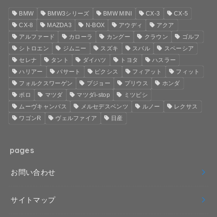
BMW
BMW3シリーズ
BMW MINI
CX-3
CX-5
CX-8
MAZDA3
N-BOX
アウディ
アクア
アルファード
カローラ
カングー
クラウン
ゴルフ
シトロエン
ジムニー
スズキ
スバル
スペーシア
セレナ
タント
ダイハツ
トヨタ
ハスラー
ハリアー
パサート
ピクシス
フィアット
フィット
フォルクスワーゲン
プジョー
プリウス
ホンダ
ポロ
マツダ
マツダi-stop
ミツビシ
ムーヴキャンバス
メルセデスベンツ
ルノー
レクサス
ワゴンR
ヴェルファイア
日産
pages
お問い合わせ
サイトマップ