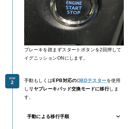
ブレーキを踏まずスタートボタンを2回押して
イグニッションONにします。
STEP
手動もしくは
EPB対応の
OBDテスター
を使用
し
リヤブレーキパッド交換モードに移行
しま
す。
手動による移行手順