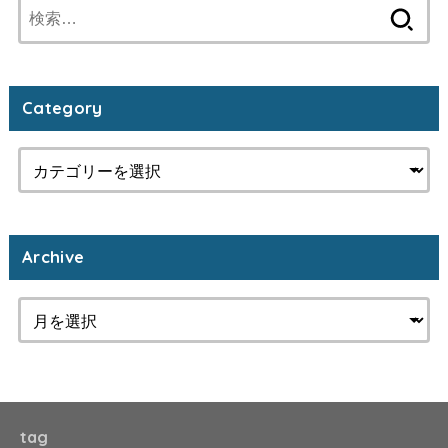
検
索:
Category
Archive
tag