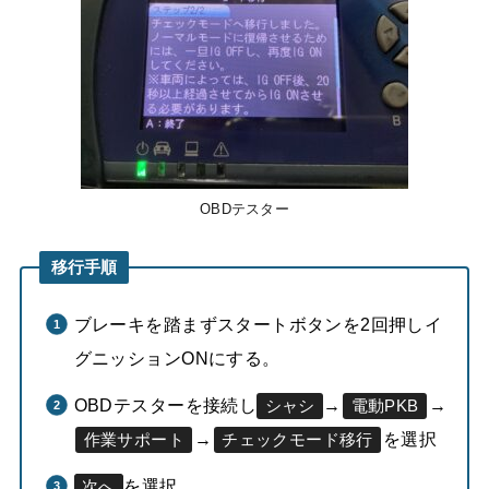
OBDテスター
移行手順
ブレーキを踏まずスタートボタンを2回押しイ
グニッションONにする。
OBDテスターを接続し
→
→
シャシ
電動PKB
→
を選択
作業サポート
チェックモード移行
を選択
次へ