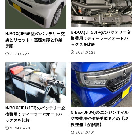
N-BOX(JF3/JF4)のバッテリー交
N-BOX(JF5/6型)のバッテリー交
換費用：ディーラーとオートバ
換とリセット：基礎知識と作業
ックスを比較
手順
2024.06.28
2024.07.27
N-BOX(JF1/JF2)のバッテリー交
N-box(JF3/4)のエンジンオイル
換費用：ディーラーとオートバ
交換費用や作業手順まとめ【現
ックスを比較
役整備士が解説】
2024.06.28
2024.07.01