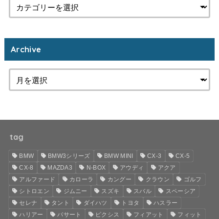
Archive
tag
BMW
BMW3シリーズ
BMW MINI
CX-3
CX-5
CX-8
MAZDA3
N-BOX
アウディ
アクア
アルファード
カローラ
カングー
クラウン
ゴルフ
シトロエン
ジムニー
スズキ
スバル
スペーシア
セレナ
タント
ダイハツ
トヨタ
ハスラー
ハリアー
パサート
ピクシス
フィアット
フィット