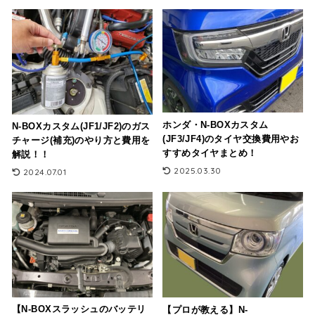
ホンダ・N-BOXカスタム
N-BOXカスタム(JF1/JF2)のガス
(JF3/JF4)のタイヤ交換費用やお
チャージ(補充)のやり方と費用を
すすめタイヤまとめ！
解説！！
2025.03.30
2024.07.01
【N-BOXスラッシュのバッテリ
【プロが教える】N-