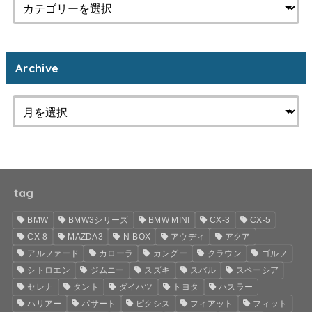
Archive
tag
BMW
BMW3シリーズ
BMW MINI
CX-3
CX-5
CX-8
MAZDA3
N-BOX
アウディ
アクア
アルファード
カローラ
カングー
クラウン
ゴルフ
シトロエン
ジムニー
スズキ
スバル
スペーシア
セレナ
タント
ダイハツ
トヨタ
ハスラー
ハリアー
パサート
ピクシス
フィアット
フィット