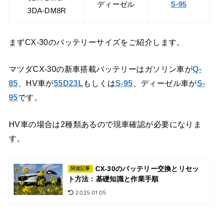
ディーゼル
S-95
3DA-DM8R
まずCX-30のバッテリーサイズをご紹介します。
マツダCX-30の新車搭載バッテリーはガソリン車が
Q-
85
、HV車が
55D23L
もしくは
S-95
、ディーゼル車が
S-
95
です。
HV車の場合は2種類あるので現車確認が必要になりま
す。
CX-30のバッテリー交換とリセッ
関連記事
ト方法：基礎知識と作業手順
2025.01.05