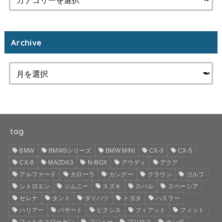
Archive
tag
BMW
BMW3シリーズ
BMW MINI
CX-3
CX-5
CX-8
MAZDA3
N-BOX
アウディ
アクア
アルファード
カローラ
カングー
クラウン
ゴルフ
シトロエン
ジムニー
スズキ
スバル
スペーシア
セレナ
タント
ダイハツ
トヨタ
ハスラー
ハリアー
パサート
ピクシス
フィアット
フィット