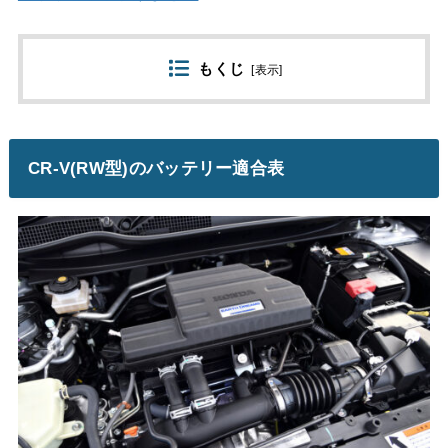
もくじ
[
表示
]
CR-V(RW型)のバッテリー適合表