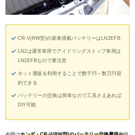
CR-V(RW型)の新車搭載バッテリーはLN2EFB
LN2は通常車用でアイドリングストップ車用は
LN2EFBなので要注意
ネット通販を利用することで数千円～数万円節
約できる
バッテリーの交換は簡単なので工具さえあれば
DIY可能
今回は
ホンダ・CR-V(RW型)
のバッテリー交換
費用やリ