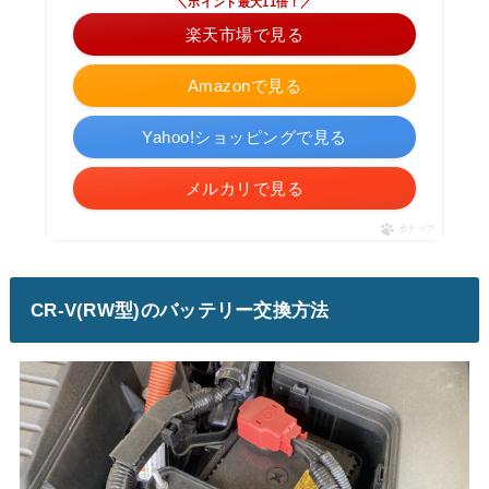
＼ポイント最大11倍！／
楽天市場で見る
Amazonで見る
Yahoo!ショッピングで見る
メルカリで見る
ポチップ
CR-V(RW型)のバッテリー交換方法