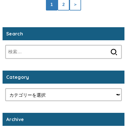
1
2
＞
Search
検
索:
Category
Archive