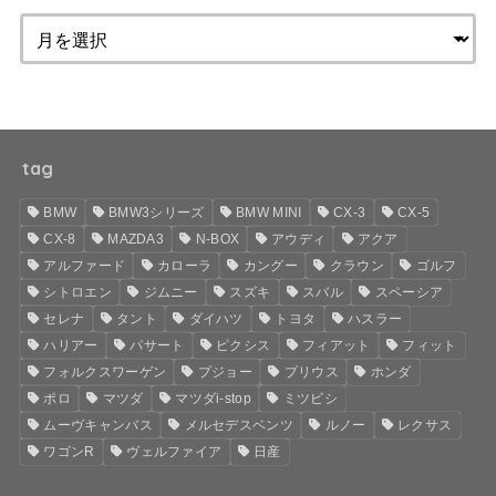
tag
BMW
BMW3シリーズ
BMW MINI
CX-3
CX-5
CX-8
MAZDA3
N-BOX
アウディ
アクア
アルファード
カローラ
カングー
クラウン
ゴルフ
シトロエン
ジムニー
スズキ
スバル
スペーシア
セレナ
タント
ダイハツ
トヨタ
ハスラー
ハリアー
パサート
ピクシス
フィアット
フィット
フォルクスワーゲン
プジョー
プリウス
ホンダ
ポロ
マツダ
マツダi-stop
ミツビシ
ムーヴキャンバス
メルセデスベンツ
ルノー
レクサス
ワゴンR
ヴェルファイア
日産