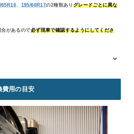
/65R16
、
195/60R17
の2種類あり
グレードごとに異な
場合があるので
必ず現車で確認するようにしてくださ
換費用の目安