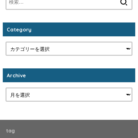
索:
Category
Archive
tag