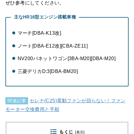
ぜひ参考にしてください。
主なHR16型エンジン搭載車種
マーチ[DBA-K13改]
ノート[DBA-E12改][CBA-ZE11]
NV200バネットワゴン[3BA-M20][DBA-M20]
三菱デリカD:3[DBA-BM20]
セレナ(C25)電動ファンが回らない！ファン
関連記事
モーター交換費用と手順
もくじ
[
表示
]