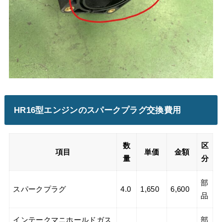
HR16型エンジンのスパークプラグ交換費用
数
区
項目
単価
金額
量
分
部
スパークプラグ
4.0
1,650
6,600
品
インテークマニホールドガス
部