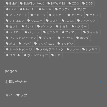
BMW
BMW3シリーズ
BMW MINI
CX-3
CX-5
CX-8
MAZDA3
N-BOX
アウディ
アクア
アルファード
カローラ
カングー
クラウン
ゴルフ
シトロエン
ジムニー
スズキ
スバル
スペーシア
セレナ
タント
ダイハツ
トヨタ
ハスラー
ハリアー
パサート
ピクシス
フィアット
フィット
フォルクスワーゲン
プジョー
プリウス
ホンダ
ポロ
マツダ
マツダi-stop
ミツビシ
ムーヴキャンバス
メルセデスベンツ
ルノー
レクサス
ワゴンR
ヴェルファイア
日産
pages
お問い合わせ
サイトマップ