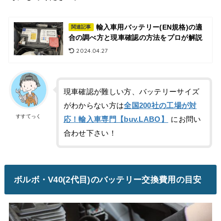
輸入車用バッテリー(EN規格)の適
関連記事
合の調べ方と現車確認の方法をプロが解説
2024.04.27
現車確認が難しい方、バッテリーサイズ
がわからない方は
全国200社の工場が対
すすてっく
応！輸入車専門【buv.LABO】
にお問い
合わせ下さい！
ボルボ・V40(2代目)のバッテリー交換費用の目安