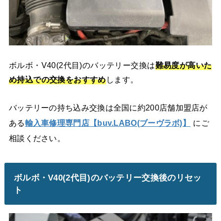
ボルボ・V40(2代目)のバッテリー交換は
難易度が高いた
め持込での交換をおすすめ
します。
バッテリーの持ち込み交換は全国に約200店舗加盟店が
ある
輸入車修理専門店【buv.LABO(ブーヴラボ)】
にご
相談ください。
ボルボ・V40(2代目)のバッテリー交換後のリセッ
ト