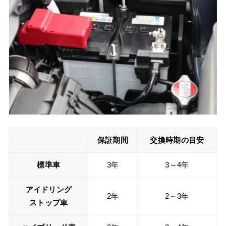
保証期間
交換時期の目安
標準車
3年
3～4年
アイドリング
2年
2～3年
ストップ車