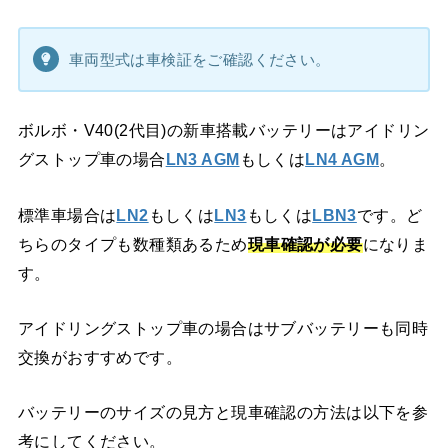
車両型式は車検証をご確認ください。
ボルボ・V40(2代目)の新車搭載バッテリーはアイドリン
グストップ車の場合
LN3 AGM
もしくは
LN4 AGM
。
標準車場合は
LN2
もしくは
LN3
もしくは
LBN3
です。ど
ちらのタイプも数種類あるため
現車確認が必要
になりま
す。
アイドリングストップ車の場合はサブバッテリーも同時
交換がおすすめです。
バッテリーのサイズの見方と現車確認の方法は以下を参
考にしてください。