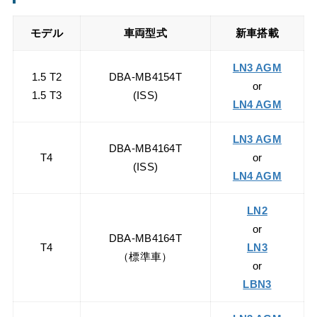
モデル
車両型式
新車搭載
LN3 AGM
1.5 T2
DBA-MB4154T
or
1.5 T3
(ISS)
LN4 AGM
LN3 AGM
DBA-MB4164T
T4
or
(ISS)
LN4 AGM
LN2
or
DBA-MB4164T
T4
LN3
（標準車）
or
LBN3