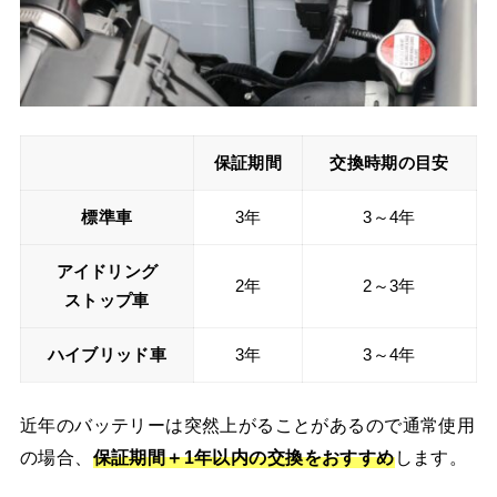
保証期間
交換時期の目安
標準車
3年
3～4年
アイドリング
2年
2～3年
ストップ車
ハイブリッド車
3年
3～4年
近年のバッテリーは突然上がることがあるので通常使用
の場合、
保証期間＋
1年以内の交換をおすすめ
します。