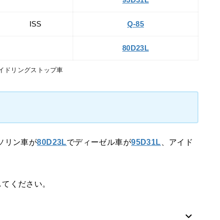
95D31L
ISS
Q-85
80D23L
アイドリングストップ車
ソリン車が
80D23L
でディーゼル車が
95D31L
、アイド
してください。