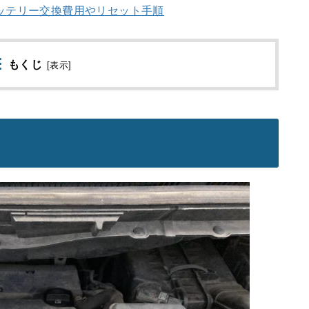
のバッテリー交換費用やリセット手順
もくじ
[
表示
]