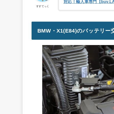
対応！輸入車専門【buv.L
すすてっく
BMW・X1(E84)のバッテリ