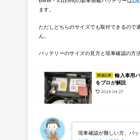
BMW・X1(E84)の新車搭載バッテリーは
LN
ます。
ただしどちらのサイズでも取付できるので
ん。
バッテリーのサイズの見方と現車確認の方
輸入車用バ
関連記事
をプロが解説
2024.04.27
現車確認が難しい方、バッ