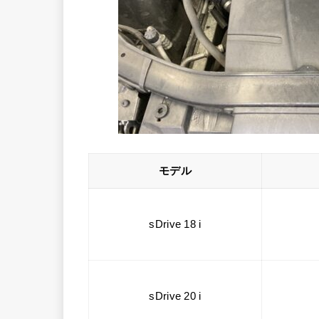
モデル
sDrive 18 i
sDrive 20 i