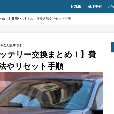
HOME
修理事例
バ
換まとめ！】費用やおすすめ、交換方法やリセット手順
告を含む記事です
のバッテリー交換まとめ！】費
法やリセット手順