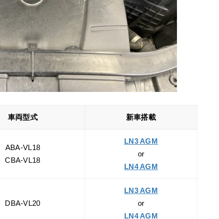
車両型式
新車搭載
LN3 AGM
ABA-VL18
or
CBA-VL18
LN4 AGM
LN3 AGM
DBA-VL20
or
LN4 AGM