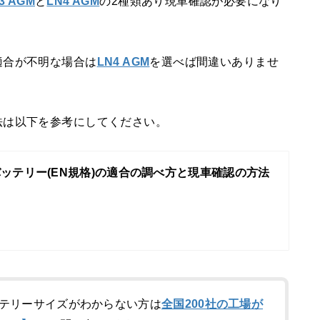
3 AGM
と
LN4 AGM
の2種類あり現車確認が必要になり
適合が不明な場合は
LN4 AGM
を選べば間違いありませ
法は以下を参考にしてください。
ッテリー(EN規格)の適合の調べ方と現車確認の方法
テリーサイズがわからない方は
全国200社の工場が