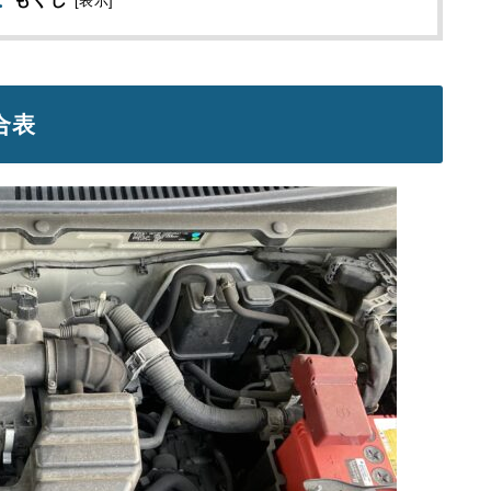
[
表示
]
合表