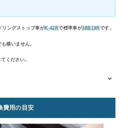
イドリングストップ車が
K-42R
で標準車が
38B19R
です。
らでも構いません。
してください。
交換費用の目安