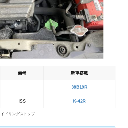
備考
新車搭載
38B19R
ISS
K-42R
=アイドリングストップ