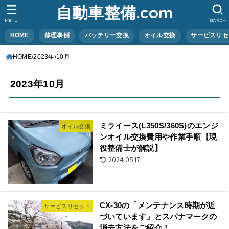
自動車整備.com
MENU
SEARCH
HOME
修理事例
バッテリー交換
オイル交換
サービスリセ
HOME
2023年
10月
2023年10月
ミライース(L350S/360S)のエンジ
オイル交換
ンオイル交換費用や作業手順【現
役整備士が解説】
2024.05.17
CX-30の「メンテナンス時期が近
サービスリセット
づいています」とスパナマークの
消去方法をご紹介！