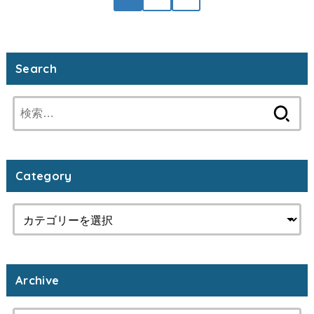
Search
検
索:
Category
Archive