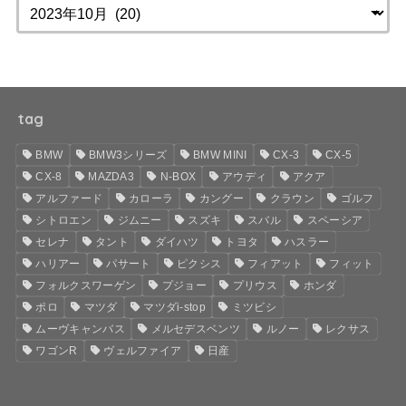
tag
BMW
BMW3シリーズ
BMW MINI
CX-3
CX-5
CX-8
MAZDA3
N-BOX
アウディ
アクア
アルファード
カローラ
カングー
クラウン
ゴルフ
シトロエン
ジムニー
スズキ
スバル
スペーシア
セレナ
タント
ダイハツ
トヨタ
ハスラー
ハリアー
パサート
ピクシス
フィアット
フィット
フォルクスワーゲン
プジョー
プリウス
ホンダ
ポロ
マツダ
マツダi-stop
ミツビシ
ムーヴキャンバス
メルセデスベンツ
ルノー
レクサス
ワゴンR
ヴェルファイア
日産